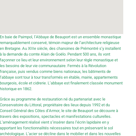
En baie de Paimpol, l’Abbaye de Beauport est un ensemble monastique
remarquablement conservé, témoin majeur de l’architecture religieuse
en Bretagne. Au XIIIe siècle, des chanoines de Prémontré s’y installent
à la demande du comte Alain de Goëlo. Pendant 500 ans, ils vont
façonner ce lieu et leur environnement selon leur règle monastique et
les besoins de leur vie communautaire. Fermés à la Révolution
française, puis vendus comme biens nationaux, les bâtiments de
l’abbaye sont tour à tour transformés en étable, mairie, appartements
bourgeois, école et cidrerie. L’abbaye est finalement classée monument
historique en 1862.
Grâce au programme de restauration né du partenariat avec le
Conservatoire du Littoral, propriétaire des lieux depuis 1992 et du
Conseil Général des Côtes d’Armor, le site de Beauport se découvre à
travers des expositions, spectacles et manifestations culturelles.
L’aménagement réalisé vient s’insérer dans l’écrin lapidaire en y
apportant les fonctionnalités nécessaires tout en préservant le sol
archéologique. L’acier se décline dans le mobilier et dans les nouvelles